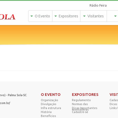
Rádio Feira
O Evento
Expositores
Visitantes
O EVENTO
EXPOSITORES
VIS
vo) - Palma Sola-SC
Organização
Regulamento
Cadas
com.br/
Divulgação
Normas das
Dicas
Infra estrutura
Dicas Importantes
Links 
montadoras
História
Cadastre-se
Benefícios