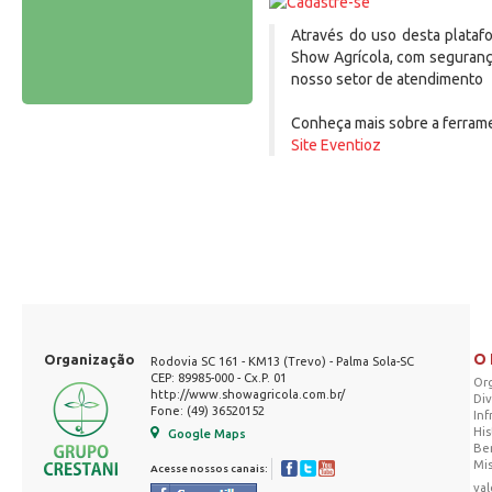
Através do uso desta plataf
Show Agrícola, com seguranç
nosso setor de atendimento
Conheça mais sobre a ferram
Site Eventioz
O
Organização
Rodovia SC 161 - KM13 (Trevo) - Palma Sola-SC
CEP: 89985-000 - Cx.P. 01
Or
http://www.showagricola.com.br/
Di
Fone: (49) 36520152
Inf
His
Google Maps
Be
Mis
Acesse nossos canais:
val