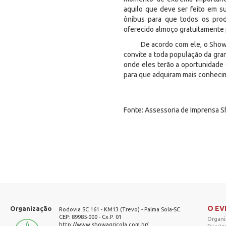
aquilo que deve ser feito em su
ônibus para que todos os prod
oferecido almoço gratuitamente p
De acordo com ele, o Show Agr
convite a toda população da gran
onde eles terão a oportunidade 
para que adquiram mais conhecim
Fonte: Assessoria de Imprensa S
O E
Organização
Rodovia SC 161 - KM13 (Trevo) - Palma Sola-SC
CEP: 89985-000 - Cx.P. 01
Organi
http://www.showagricola.com.br/