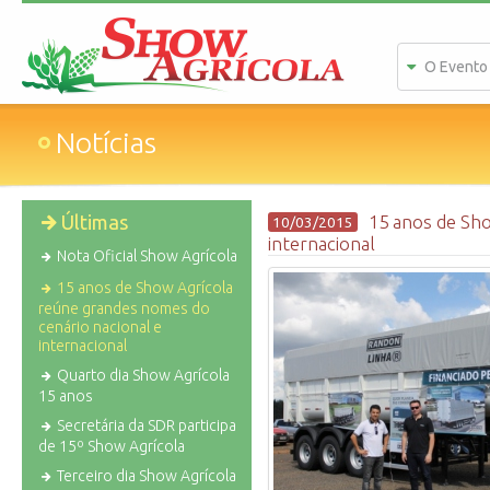
O Evento
Notícias
Últimas
15 anos de Sho
10/03/2015
internacional
Nota Oficial Show Agrícola
15 anos de Show Agrícola
reúne grandes nomes do
cenário nacional e
internacional
Quarto dia Show Agrícola
15 anos
Secretária da SDR participa
de 15º Show Agrícola
Terceiro dia Show Agrícola